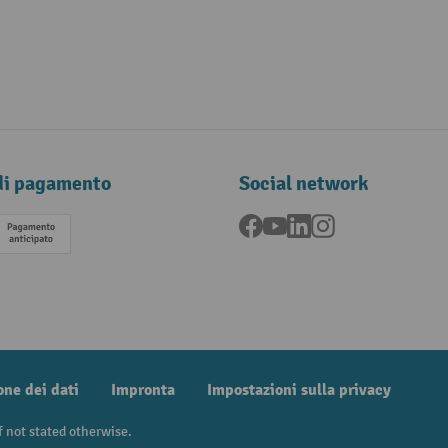
di pagamento
Social network
Facebook
YouTube
LinkedIn
Instagram
Pagamento anticipato
one dei dati
Impronta
Impostazioni sulla privacy
f not stated otherwise.