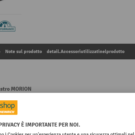
o
Note sul prodotto
detail.Accessoriutilizzatinelprodotto
nastro MORION
1
Dalla categoria:
Bloccaggi cinghie
Peso proprio
VIA
Segmento