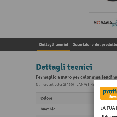
Dettagli tecnici
Descrizione del prodott
Dettagli tecnici
Fermaglio a muro per colonnina tendi
Numero articolo: 284390 | EAN/GTIN: 405538145729
Colore
nero
Marchio
MORA