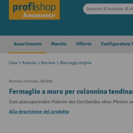
search
Skip to main navigation
Assortimento
Marche
Offerte
Configuratore S
Casa
Azienda
Barriere
Bloccaggi cinghie
Numero articolo:
284390
Fermaglio a muro per colonnina tendi
Zum platzsparenden Fixieren des Gurtbandes ohne Pfosten a
Alla descrizione del prodotto