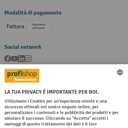
Modalità di pagamento
Fattura
Pagamento anticipato
Social network
Facebook
YouTube
LinkedIn
Instagram
Condizioni Generali di Vendita
Dichiarazione di protezione dei dati
Impronta
Impostazioni sulla privacy
All prices excl. VAT plus
shipping costs
and possible delivery charges,