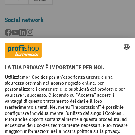
Fattura
Pagamento anticipato
Social network
Facebook
YouTube
LinkedIn
Instagram
Condizioni Generali di Vendita
Dichiarazione di protezione dei dati
Impronta
Impostazioni sulla privacy
All prices excl. VAT plus
shipping costs
and possible delivery charges,
if not stated otherwise.
¹ Lo sconto è valido fino a esaurimento scorte. Lo sconto non si applica
ai prezzi speciali. Non è possibile la combinazione con altri sconti o
buoni in percentuale. | ² Lo sconto viene concesso una sola volta al