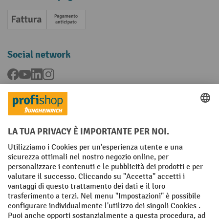
Fattura
Pagamento anticipato
Social network
Facebook
YouTube
LinkedIn
Instagram
Condizioni Generali di Vendita
Dichiarazione di protezione dei dati
Impronta
Impostazioni sulla privacy
All prices excl. VAT plus
shipping costs
and possible delivery charges,
if not stated otherwise.
¹ Lo sconto è valido fino a esaurimento scorte. Lo sconto non si applica