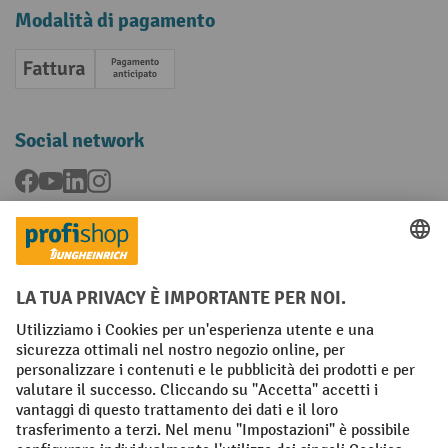
Modalità di pagamento
Fattura
Pagamento anticipato
Social network
Facebook
YouTube
LinkedIn
Instagram
Condizioni Generali di Vendita
Dichiarazione di protezione dei dati
Impronta
Impostazioni sulla privacy
All prices excl. VAT plus
shipping costs
and possible delivery charges,
if not stated otherwise.