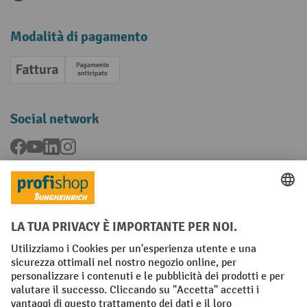
Modalità di pagamento
Fattura
Pagamento anticipato
Social network
Facebook
YouTube
LinkedIn
Instagram
Condizioni Generali di Vendita
Dichiarazione di protezione dei dati
Impronta
Impostazioni sulla privacy
All prices excl. VAT plus
shipping costs
and possible delivery charges,