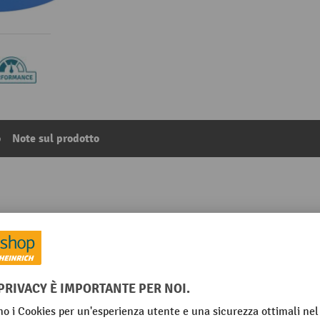
o
Note sul prodotto
itri
4
Dalla categoria:
Detergente
Segmento
Valore pH