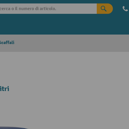
caffali
tri