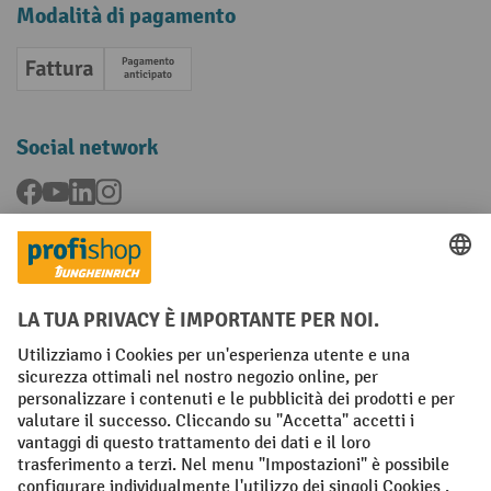
Modalità di pagamento
Fattura
Pagamento anticipato
Social network
Facebook
YouTube
LinkedIn
Instagram
Condizioni Generali di Vendita
Dichiarazione di protezione dei dati
Impronta
Impostazioni sulla privacy
All prices excl. VAT plus
shipping costs
and possible delivery charges,
if not stated otherwise.