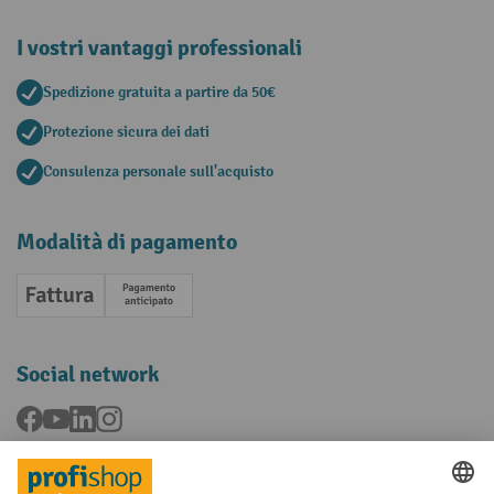
I vostri vantaggi professionali
Spedizione gratuita a partire da 50€
Protezione sicura dei dati
Consulenza personale sull'acquisto
Modalità di pagamento
Fattura
Pagamento anticipato
Social network
Facebook
YouTube
LinkedIn
Instagram