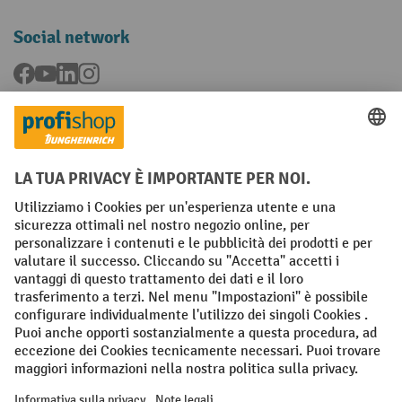
Social network
Facebook
YouTube
LinkedIn
Instagram
Condizioni Generali di Vendita
Dichiarazione di protezione dei dati
Impronta
Impostazioni sulla privacy
All prices excl. VAT plus
shipping costs
and possible delivery charges,
if not stated otherwise.
¹ Lo sconto è valido fino a esaurimento scorte. Lo sconto non si applica
ai prezzi speciali. Non è possibile la combinazione con altri sconti o
buoni in percentuale. | ² Lo sconto viene concesso una sola volta al
momento della prima registrazione alla newsletter. Il buono è valido
per 10 giorni e può essere riscosso online a partire da un valore netto