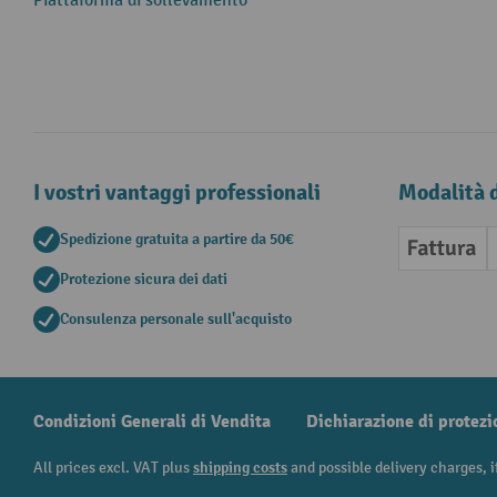
Piattaforma di sollevamento
I vostri vantaggi professionali
Modalità 
Spedizione gratuita a partire da 50€
Fattura
Protezione sicura dei dati
Consulenza personale sull'acquisto
Condizioni Generali di Vendita
Dichiarazione di protezi
All prices excl. VAT plus
shipping costs
and possible delivery charges, i