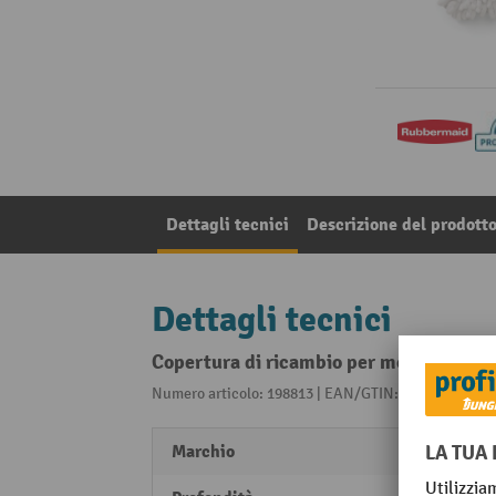
Dettagli tecnici
Descrizione del prodott
Dettagli tecnici
Copertura di ricambio per mocio in micro
Numero articolo: 198813 | EAN/GTIN: 008687620095
Marchio
Rubbe