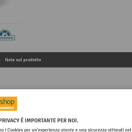
o
Note sul prodotto
fibra ad alte prestazioni, colore: bianco
9
Dalla categoria:
Scopa a frange per pavimenti
rmaid®
Segmento