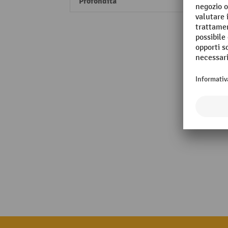
Profondità
530 