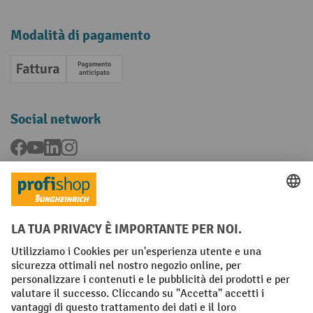
Modalità di pagamento
Fattura
Pagamento anticipato
Social network
Facebook
YouTube
LinkedIn
Instagram
Condizioni Generali di Vendita
Dichiarazione di protezione dei dati
Impronta
Impostazioni sulla privacy
All prices excl. VAT plus
shipping costs
and possible delivery charges,