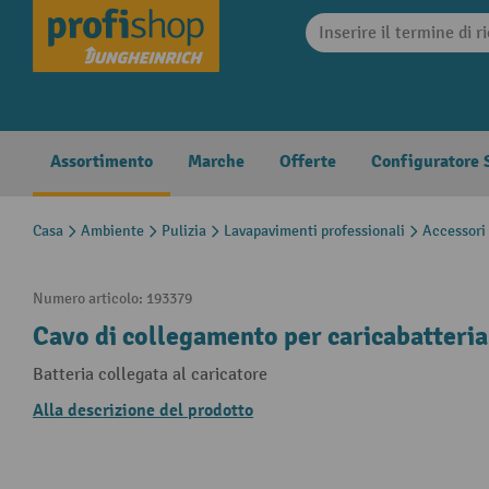
search
Skip to main navigation
Assortimento
Marche
Offerte
Configuratore S
Casa
Ambiente
Pulizia
Lavapavimenti professionali
Accessori 
Numero articolo:
193379
Cavo di collegamento per caricabatter
Batteria collegata al caricatore
Alla descrizione del prodotto