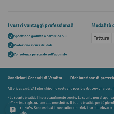
I vostri vantaggi professionali
Modalità 
Spedizione gratuita a partire da 50€
Fattura
Protezione sicura dei dati
Consulenza personale sull'acquisto
Condizioni Generali di Vendita
Dichiarazione di protezi
All prices excl. VAT plus
shipping costs
and possible delivery charges, i
¹ Lo sconto è valido fino a esaurimento scorte. Lo sconto non si applica
della prima registrazione alla newsletter. Il buono è valido per 10 giorn
ed è fino al 10%. Sono esclusi i transpallet elettrici, i carrelli elevatori
percentuale.