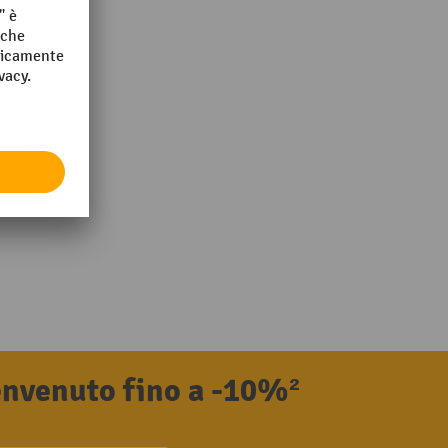
benvenuto fino a -10%²