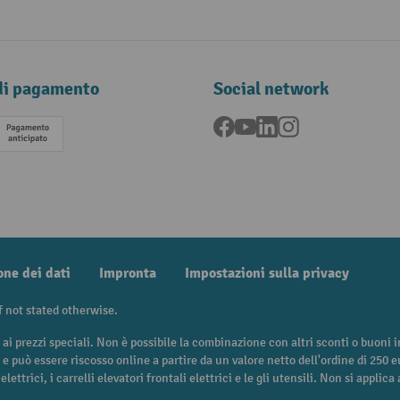
di pagamento
Social network
Facebook
YouTube
LinkedIn
Instagram
Pagamento anticipato
one dei dati
Impronta
Impostazioni sulla privacy
f not stated otherwise.
 ai prezzi speciali. Non è possibile la combinazione con altri sconti o buoni
i e può essere riscosso online a partire da un valore netto dell'ordine di 250 
 elettrici, i carrelli elevatori frontali elettrici e le gli utensili. Non si appli