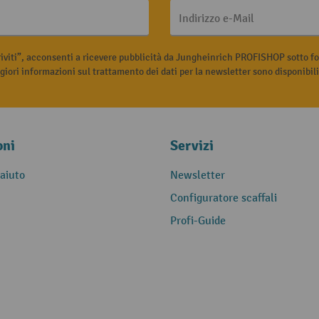
Indirizzo e-Mail
riviti”, acconsenti a ricevere pubblicità da Jungheinrich PROFISHOP sotto fo
iori informazioni sul trattamento dei dati per la newsletter sono disponibil
oni
Servizi
 aiuto
Newsletter
Configuratore scaffali
Profi-Guide