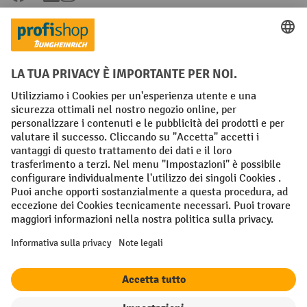
Condizioni Generali di Vendita
Dichiarazione di protezione dei dati
Impronta
Impostazioni sulla privacy
All prices excl. VAT plus
shipping costs
and possible delivery charges,
if not stated otherwise.
¹ Lo sconto è valido fino a esaurimento scorte. Lo sconto non si applica
ai prezzi speciali. Non è possibile la combinazione con altri sconti o
buoni in percentuale. | ² Lo sconto viene concesso una sola volta al
momento della prima registrazione alla newsletter. Il buono è valido
per 10 giorni e può essere riscosso online a partire da un valore netto
dell'ordine di 250 euro. L'importo dello sconto varia a seconda della
categoria di prodotto ed è fino al 10%. Sono esclusi i transpallet
elettrici, i carrelli elevatori elettrici, i carrelli elevatori frontali
elettrici e le gli utensili. Non si applica ai prezzi speciali. Non