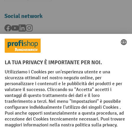
Social network
Facebook
YouTube
LinkedIn
Instagram
Condizioni Generali di Vendita
Dichiarazione di protezione dei dati
Impronta
Impostazioni sulla privacy
All prices excl. VAT plus
shipping costs
and possible delivery charges,
if not stated otherwise.
¹ Lo sconto è valido fino a esaurimento scorte. Lo sconto non si applica
ai prezzi speciali. Non è possibile la combinazione con altri sconti o
buoni in percentuale. | ² Lo sconto viene concesso una sola volta al
momento della prima registrazione alla newsletter. Il buono è valido