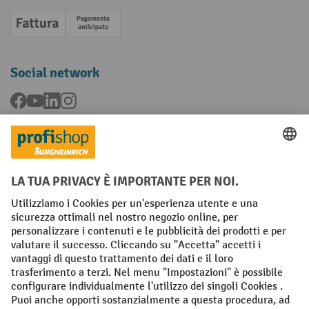
Fattura
Pagamento anticipato
Social network
Facebook
YouTube
LinkedIn
Instagram
Condizioni Generali di Vendita
Dichiarazione di protezione dei dati
Impronta
Impostazioni sulla privacy
All prices excl. VAT plus
shipping costs
and possible delivery charges,
if not stated otherwise.
¹ Lo sconto è valido fino a esaurimento scorte. Lo sconto non si applica