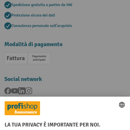
Spedizione gratuita a partire da 50€
Protezione sicura dei dati
Consulenza personale sull'acquisto
Modalità di pagamento
Fattura
Pagamento anticipato
Social network
Facebook
YouTube
LinkedIn
Instagram
Condizioni Generali di Vendita