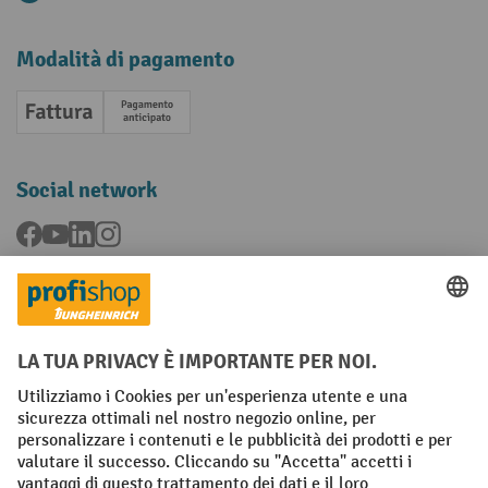
Modalità di pagamento
Fattura
Pagamento anticipato
Social network
Facebook
YouTube
LinkedIn
Instagram
Condizioni Generali di Vendita
Dichiarazione di protezione dei dati
Impronta
Impostazioni sulla privacy
All prices excl. VAT plus
shipping costs
and possible delivery charges,