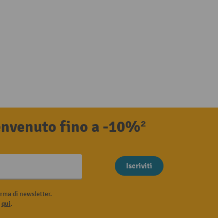
benvenuto fino a -10%²
Iscriviti
rma di newsletter.
i
qui
.