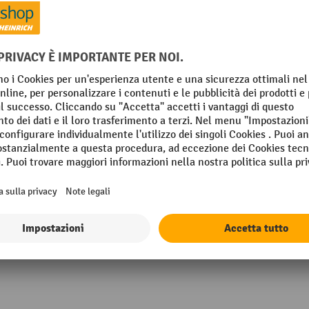
mm
Quantità rotelle fisse
mm
Quantità rulli orientabili
Rulli funzione di bloccaggio
ing
Rulli materiale
Mostra tutti i dettagli tecnici