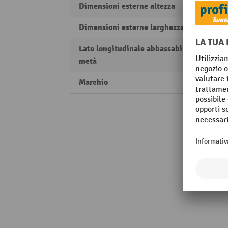
Dimensioni esterne altezza
985 
Dimensioni esterne larghezza
525 
Lato longitudinale abbassabile a
sì
metà
Marchio
Gmöhl