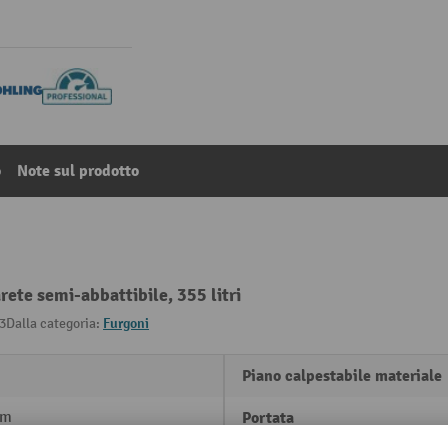
o
Note sul prodotto
rete semi-abbattibile, 355 litri
3
Dalla categoria:
Furgoni
Piano calpestabile materiale
mm
Portata