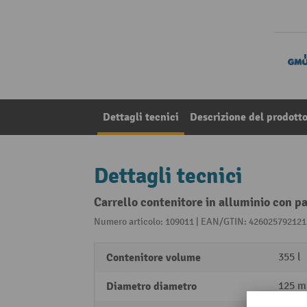
Dettagli tecnici
Descrizione del prodott
Dettagli tecnici
Carrello contenitore in alluminio con pa
Numero articolo: 109011 | EAN/GTIN: 426025792121
Contenitore volume
355 l
Diametro diametro
125 