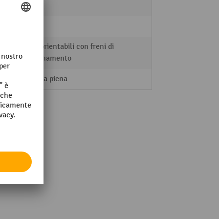
2 Stk.
2 Stk.
Rulli orientabili con freni di
stazionamento
Gomma piena