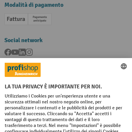
Modalità di pagamento
Fattura
Pagamento anticipato
Social network
Facebook
YouTube
LinkedIn
Instagram
Condizioni Generali di Vendita
Dichiarazione di protezione dei dati
Impronta
Impostazioni sulla privacy
All prices excl. VAT plus
shipping costs
and possible delivery charges,
if not stated otherwise.