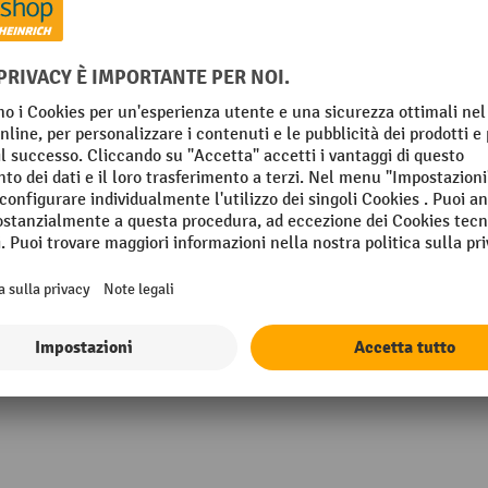
tà: fino a 50 pallet/h
Riferimento pallet
35 grigio chiaro
Segmento
 mm
Superficie
Tempo di sollevamento
Mostra tutti i dettagli tecnici