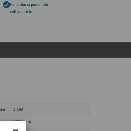
Consulenza personale
sull'acquisto
nto
4 kW
2356 mm