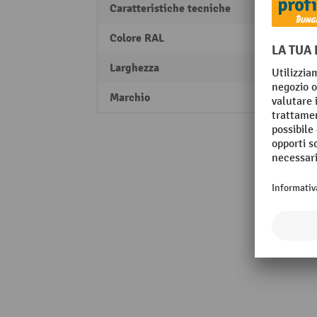
Caratteristiche tecniche
Capaci
Colore RAL
RAL 70
Larghezza
3505
Marchio
Toppy