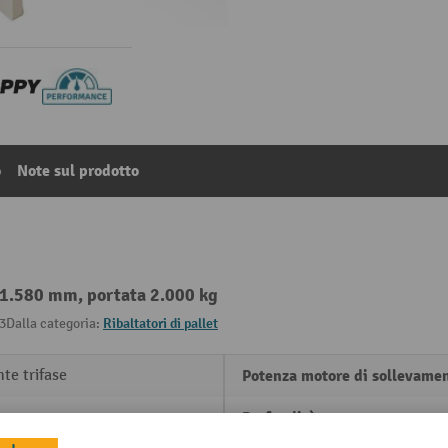
o
Note sul prodotto
- 1.580 mm, portata 2.000 kg
3
Dalla categoria:
Ribaltatori di pallet
te trifase
Potenza motore di sollevame
 mm
Profondità