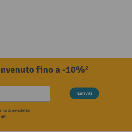
benvenuto fino a -10%²
Iscriviti
rma di newsletter.
i
qui
.