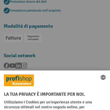
Protezione sicura dei dati
Consulenza personale sull'acquisto
Modalità di pagamento
Fattura
Pagamento anticipato
Social network
Facebook
YouTube
LinkedIn
Instagram
Condizioni Generali di Vendita
Dichiarazione di protezione dei dati
Impronta