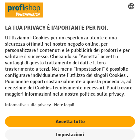
Condizioni Generali di Vendita
Dichiarazione di protezione dei dati
Impronta
Impostazioni sulla privacy
All prices excl. VAT plus
shipping costs
and possible delivery charges,
if not stated otherwise.
¹ Lo sconto è valido fino a esaurimento scorte. Lo sconto non si applica
ai prezzi speciali. Non è possibile la combinazione con altri sconti o
buoni in percentuale. | ² Lo sconto viene concesso una sola volta al
momento della prima registrazione alla newsletter. Il buono è valido
per 10 giorni e può essere riscosso online a partire da un valore netto
dell'ordine di 250 euro. L'importo dello sconto varia a seconda della
categoria di prodotto ed è fino al 10%. Sono esclusi i transpallet
elettrici, i carrelli elevatori elettrici, i carrelli elevatori frontali
elettrici e le gli utensili. Non si applica ai prezzi speciali. Non
cumulabile con altri sconti o buoni in percentuale.