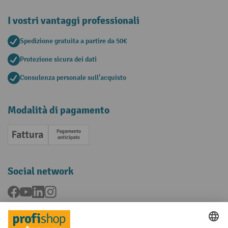
I vostri vantaggi professionali
Spedizione gratuita a partire da 50€
Protezione sicura dei dati
Consulenza personale sull'acquisto
Modalità di pagamento
Fattura
Pagamento anticipato
Social network
Facebook
YouTube
LinkedIn
Instagram