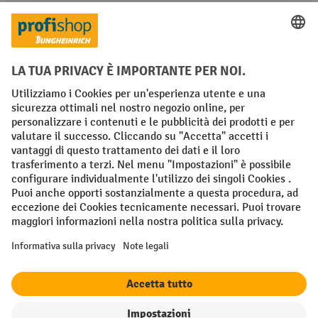
Condizioni Generali di Vendita
Dichiarazione di protezione dei dati
Impronta
Impostazioni sulla privacy
All prices excl. VAT plus
shipping costs
and possible delivery charges,
if not stated otherwise.
¹ Lo sconto è valido fino a esaurimento scorte. Lo sconto non si applica
ai prezzi speciali. Non è possibile la combinazione con altri sconti o
buoni in percentuale. | ² Lo sconto viene concesso una sola volta al
momento della prima registrazione alla newsletter. Il buono è valido
per 10 giorni e può essere riscosso online a partire da un valore netto
dell'ordine di 250 euro. L'importo dello sconto varia a seconda della
categoria di prodotto ed è fino al 10%. Sono esclusi i transpallet
elettrici, i carrelli elevatori elettrici, i carrelli elevatori frontali
elettrici e le gli utensili. Non si applica ai prezzi speciali. Non