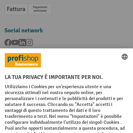
Fattura
Pagamento anticipato
Social network
Facebook
YouTube
LinkedIn
Instagram
Condizioni Generali di Vendita
Dichiarazione di protezione dei dati
Impronta
Impostazioni sulla privacy
All prices excl. VAT plus
shipping costs
and possible delivery charges,
if not stated otherwise.
¹ Lo sconto è valido fino a esaurimento scorte. Lo sconto non si applica