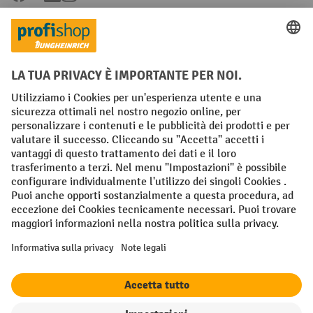
Condizioni Generali di Vendita
Dichiarazione di protezione dei dati
Impronta
Impostazioni sulla privacy
All prices excl. VAT plus
shipping costs
and possible delivery charges,
if not stated otherwise.
¹ Lo sconto è valido fino a esaurimento scorte. Lo sconto non si applica
ai prezzi speciali. Non è possibile la combinazione con altri sconti o
buoni in percentuale. | ² Lo sconto viene concesso una sola volta al
momento della prima registrazione alla newsletter. Il buono è valido
per 10 giorni e può essere riscosso online a partire da un valore netto
dell'ordine di 250 euro. L'importo dello sconto varia a seconda della
categoria di prodotto ed è fino al 10%. Sono esclusi i transpallet
elettrici, i carrelli elevatori elettrici, i carrelli elevatori frontali
elettrici e le gli utensili. Non si applica ai prezzi speciali. Non