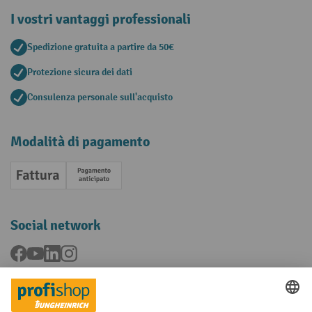
I vostri vantaggi professionali
Spedizione gratuita a partire da 50€
Protezione sicura dei dati
Consulenza personale sull'acquisto
Modalità di pagamento
Fattura
Pagamento anticipato
Social network
Facebook
YouTube
LinkedIn
Instagram