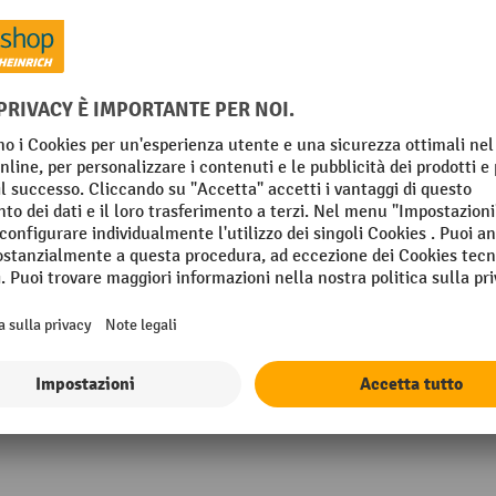
 mm
Porta tipo
ra
Profondità
Quantità ripiani
almente premontato
Reparto altezza
 chiaro
Reparto larghezza
Mostra tutti i dettagli tecnici