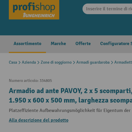
search
Skip to main navigation
Assortimento
Marche
Offerte
Configuratore S
Casa
Azienda
Zone di soggiorno
Armadi guardaroba
Armadietti
Numero articolo:
334805
Armadio ad ante PAVOY, 2 x 5 scomparti,
1.950 x 600 x 500 mm, larghezza scomp
Platzeffiziente Aufbewahrungsmöglichkeit für Eigentum der 
Alla descrizione del prodotto