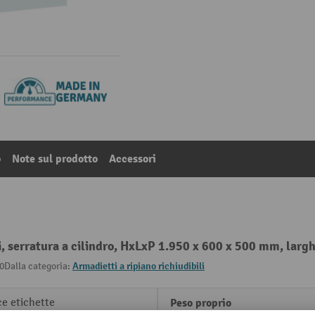
o
Note sul prodotto
Accessori
, serratura a cilindro, HxLxP 1.950 x 600 x 500 mm, lar
0
Dalla categoria:
Armadietti a ripiano richiudibili
e etichette
Peso proprio