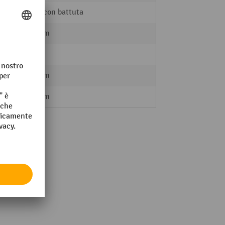
Porta con battuta
500 mm
10
330 mm
300 mm