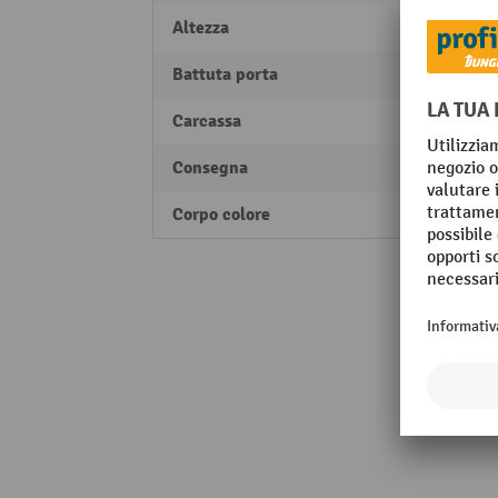
Altezza
1950
Battuta porta
a dest
Carcassa
Base
Consegna
parzi
Corpo colore
grigio