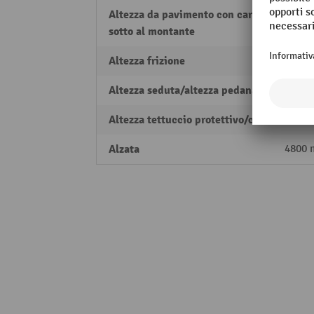
Altezza da pavimento con carico
120 
sotto al montante
Altezza frizione
311 
Altezza seduta/altezza pedana
1095
Altezza tettuccio protettivo/cabina
2165
Alzata
4800