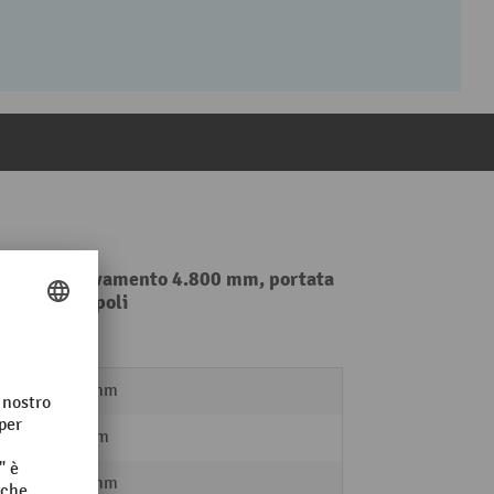
ezza di sollevamento 4.800 mm, portata
0 A, CEE, 4 poli
1154 mm
170 mm
3695 mm