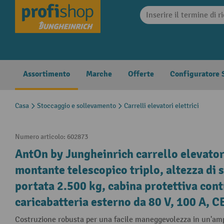
search
Skip to main navigation
Assortimento
Marche
Offerte
Configuratore S
Casa
Stoccaggio e sollevamento
Carrelli elevatori elettrici
Numero articolo:
602873
AntOn by Jungheinrich carrello elevator
montante telescopico triplo, altezza di
portata 2.500 kg, cabina protettiva contr
caricabatteria esterno da 80 V, 100 A, CE
Costruzione robusta per una facile maneggevolezza in un'am