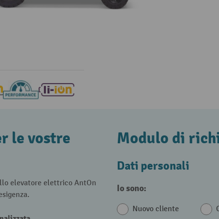
r le vostre
Modulo di rich
Dati personali
ello elevatore elettrico AntOn
Io sono:
esigenza.
Nuovo cliente
nalizzata.