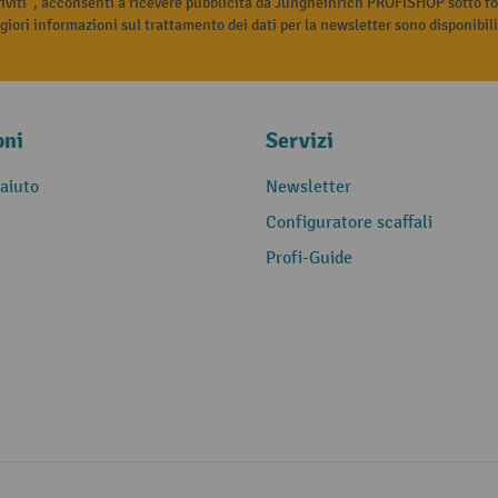
riviti”, acconsenti a ricevere pubblicità da Jungheinrich PROFISHOP sotto fo
iori informazioni sul trattamento dei dati per la newsletter sono disponibil
oni
Servizi
 aiuto
Newsletter
Configuratore scaffali
Profi-Guide