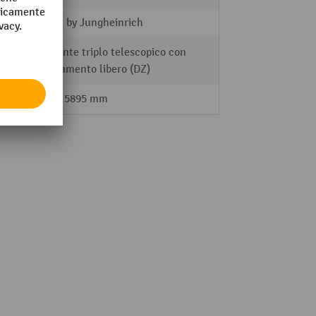
AntOn by Jungheinrich
Montante triplo telescopico con
sollevamento libero (DZ)
2265 - 5895 mm