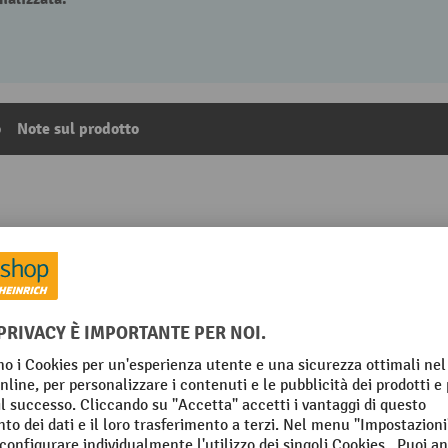
o
Note sul prodotto
re elettrico CBH 2.5 con montante telescopico triplo, alt
temperie Eco, incluso il caricabatteria esterno da 80 V, 10
3
Dalla categoria:
Carrelli elevatori elettrici
o per rimorchio
Larghezza totale
raggio della fibbia della
Luce libera dal pavimento
ra
io retrovisore
Lunghezza totale