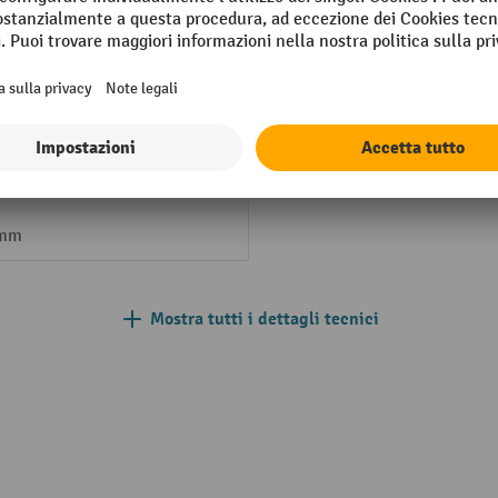
mm
Marchio
Montante
mm
 mm
Montante altezza
 mm
 mm
Mostra tutti i dettagli tecnici