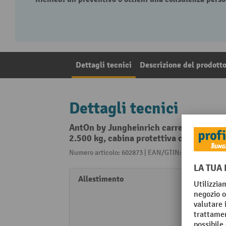
Dettagli tecnici
Descrizione del prodott
Dettagli tecnici
AntOn by Jungheinrich carrello elevato
2.500 kg, cabina protettiva contro le in
Numero articolo: 602873 | EAN/GTIN: 405509133720
Allestimento
Ganci
Monito
cintu
Specch