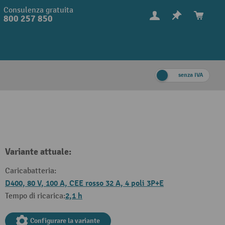
Consulenza gratuita
800 257 850
senza IVA
Variante attuale:
Caricabatteria:
D400, 80 V, 100 A, CEE rosso 32 A, 4 poli 3P+E
2,1 h
Tempo di ricarica:
Configurare la variante