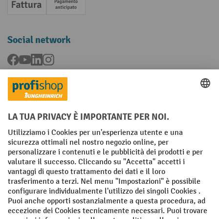
Fattura
Pagamento anticipato
Social network
Facebook
YouTube
LinkedIn
Instagram
Condizioni Generali di Vendita
Dichiarazione di protezione dei dati
Impronta
Impostazioni sulla privacy
All prices excl. VAT plus
shipping costs
and possible delivery charges,
if not stated otherwise.
¹ Lo sconto è valido fino a esaurimento scorte. Lo sconto non si applica
ai prezzi speciali. Non è possibile la combinazione con altri sconti o
buoni in percentuale. | ² Lo sconto viene concesso una sola volta al