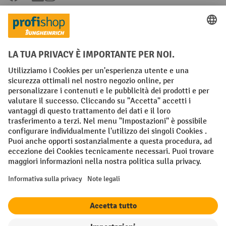
Condizioni Generali di Vendita
Dichiarazione di protezione dei dati
Impronta
Impostazioni sulla privacy
All prices excl. VAT plus
shipping costs
and possible delivery charges,
if not stated otherwise.
¹ Lo sconto è valido fino a esaurimento scorte. Lo sconto non si applica
ai prezzi speciali. Non è possibile la combinazione con altri sconti o
buoni in percentuale. | ² Lo sconto viene concesso una sola volta al
momento della prima registrazione alla newsletter. Il buono è valido
per 10 giorni e può essere riscosso online a partire da un valore netto
dell'ordine di 250 euro. L'importo dello sconto varia a seconda della
categoria di prodotto ed è fino al 10%. Sono esclusi i transpallet
elettrici, i carrelli elevatori elettrici, i carrelli elevatori frontali
elettrici e le gli utensili. Non si applica ai prezzi speciali. Non