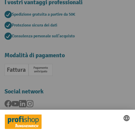
I vostri vantaggi professionali
Spedizione gratuita a partire da 50€
Protezione sicura dei dati
Consulenza personale sull'acquisto
Modalità di pagamento
Fattura
Pagamento anticipato
Social network
Facebook
YouTube
LinkedIn
Instagram
Condizioni Generali di Vendita