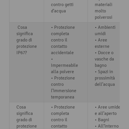
contro getti
materiali
d’acqua
molto
polverosi
Cosa
• Protezione
• Ambienti
significa
completa
umidi
grado di
contro il
• Aree
protezione
contatto
esterne
IP67?
accidentale
• Docce o
•
vasche da
Impermeabile
bagno
alla polvere
• Spazi in
• Protezione
prossimità
contro
dell’acqua
l’immersione
temporanea
Cosa
• Protezione
• Aree umide
significa
completa
e all’aperto
grado di
contro il
• Bagni
protezione
contatto
• All’interno