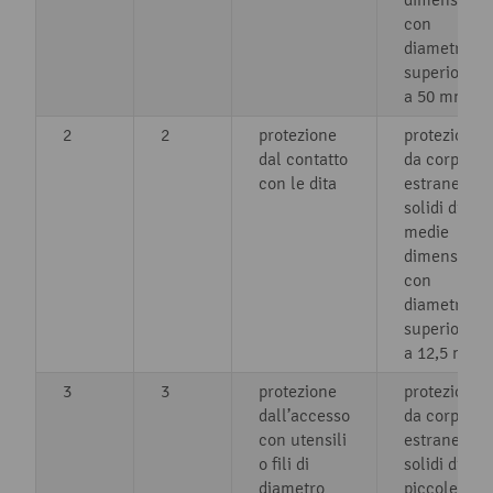
con
diametro
superiore
a 50 mm
2
2
protezione
protezione
dal contatto
da corpi
con le dita
estranei
solidi di
medie
dimensioni
con
diametro
superiore
a 12,5 mm
3
3
protezione
protezione
dall’accesso
da corpi
con utensili
estranei
o fili di
solidi di
diametro
piccole