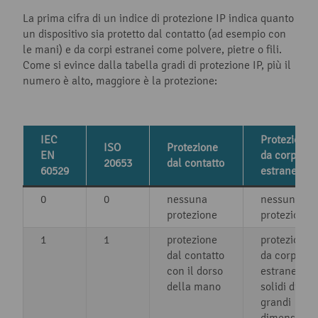
La prima cifra di un indice di protezione IP indica quanto
un dispositivo sia protetto dal contatto (ad esempio con
le mani) e da corpi estranei come polvere, pietre o fili.
Come si evince dalla tabella gradi di protezione IP, più il
numero è alto, maggiore è la protezione:
IEC
Protezione
ISO
Protezione
EN
da corpi
20653
dal contatto
60529
estranei
0
0
nessuna
nessuna
protezione
protezione
1
1
protezione
protezione
dal contatto
da corpi
con il dorso
estranei
della mano
solidi di
grandi
dimensioni