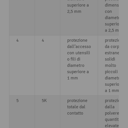
superiore a
dimensioni
2,5 mm
con
diametro
superiore
a 2,5 mm
4
4
protezione
protezione
dall’accesso
da corpi
con utensili
estranei
o fili di
solidi
diametro
molto
superiore a
piccoli con
1 mm
diametro
superiore
a 1 mm
5
5K
protezione
protezione
totale dal
dalla
contatto
polvere in
quantità
elevate e