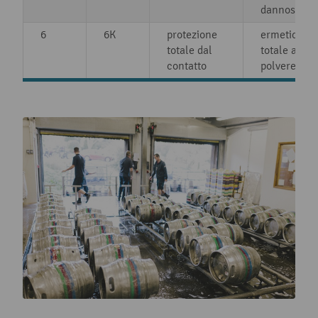
dannose
6
6K
protezione
ermeticità
totale dal
totale alla
contatto
polvere