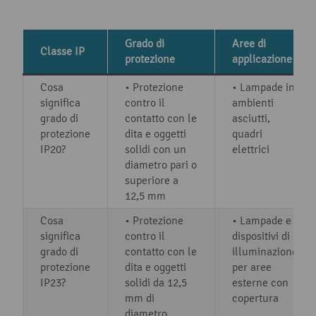
Grado di
Aree di
Classe IP
protezione
applicazione
Cosa
• Protezione
• Lampade in
significa
contro il
ambienti
grado di
contatto con le
asciutti,
protezione
dita e oggetti
quadri
IP20?
solidi con un
elettrici
diametro pari o
superiore a
12,5 mm
Cosa
• Protezione
• Lampade e
significa
contro il
dispositivi di
grado di
contatto con le
illuminazione
protezione
dita e oggetti
per aree
IP23?
solidi da 12,5
esterne con
mm di
copertura
diametro